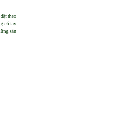
 đặt theo
ng có tay
hững sản