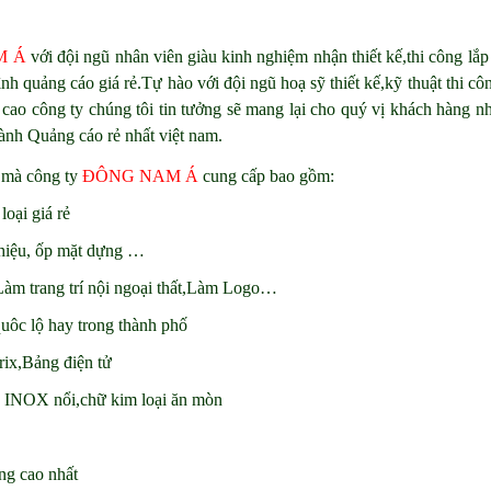
M Á
với đội ngũ nhân viên giàu kinh nghiệm nhận thiết kế,thi công lắp
nh quảng cáo giá rẻ.Tự hào với đội ngũ hoạ sỹ thiết kế,kỹ thuật thi cô
m cao công ty chúng tôi tin tưởng sẽ mang lại cho quý vị khách hàng n
hành Quảng cáo rẻ nhất việt nam.
ẻ mà công ty
ĐÔNG NAM Á
cung cấp bao gồm:
ại giá rẻ
hiệu, ốp mặt dựng …
m trang trí nội ngoại thất,Làm Logo…
uôc lộ hay trong thành phố
ix,Bảng điện tử
INOX nổi,chữ kim loại ăn mòn
ợng cao nhất