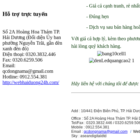
- Giá cả cạnh tranh, rẻ nhất
Hỗ
trợ trực tuyến
- Đúng hẹn
- Dịch vụ sau bán hàng ho
Số 2A Hoàng Hoa Thám TP.
Hải Dương (Đối diện Ủy ban
Với giá cả hợp lý, kèm theo phương
phường Nguyễn Trãi, gần đèn
hài lòng quý khách hàng.
xanh đèn đỏ)
Điện thoại: 0320.3832.446
Fax: 0320.6259.506
Email:
qcdongnama@gmail.com
Hotline: 0912.554.381
http://webhaiduong24h.com/
Hãy liên hệ với chúng tôi để đượ
Add : 10/441 Điện Biên Phủ, TP. Hải Dư
Office : Số 2A Hoàng Hoa Thám TP. Hải
Tel/Fax : 0320.3832.446 / 0320.6259.50
Mobile : 0912.554.381
Email :
qcdongnama@gmail.com
/
Web
Sky : aseandigitaldtd