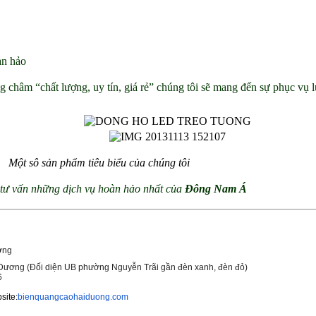
àn hảo
 châm “chất lượng, uy tín, giá rẻ” chúng tôi sẽ mang đến sự phục vụ 
Một sô sản phẩm tiêu biểu của chúng tôi
c tư vấn những dịch vụ hoàn hảo nhất của
Đông Nam Á
ơng
 Dương (Đối diện UB phường Nguyễn Trãi gần đèn xanh, đèn đỏ)
6
site:
bienquangcaohaiduong.com