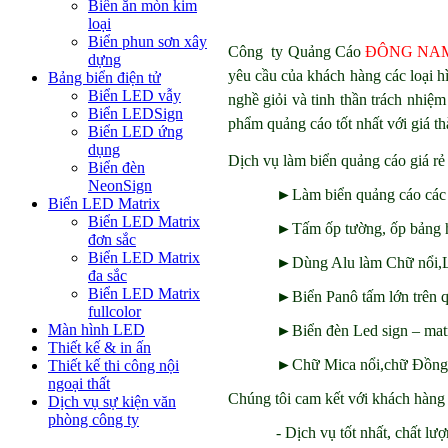
Biển ăn mòn kim
loại
Biển phun sơn xây
Công ty Quảng Cáo
ĐÔNG NA
dựng
yêu cầu của khách hàng các loại hì
Bảng biển điện tử
Biển LED vẫy
nghề giỏi và tinh thần trách nhiệ
Biển LEDSign
phẩm quảng cáo tốt nhất với giá t
Biển LED ứng
dụng
Dịch vụ làm biển quảng cáo giá r
Biển đèn
NeonSign
►Làm biển quảng cáo các lo
Biển LED Matrix
Biển LED Matrix
►Tấm ốp tường, ốp bảng 
đơn sắc
Biển LED Matrix
►Dùng Alu làm Chữ nổi,Là
đa sắc
Biển LED Matrix
►Biển Panô tấm lớn trên q
fullcolor
Màn hình LED
►Biển đèn Led sign – matr
Thiết kế & in ấn
►Chữ Mica nổi,chữ Đồng 
Thiết kế thi công nội
ngoại thất
Chúng tôi cam kết với khách hàng
Dịch vụ sự kiện văn
phòng công ty
- Dịch vụ tốt nhất, chất lư