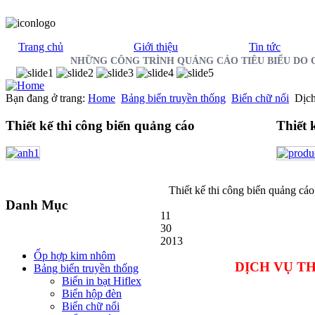
Trang chủ
Giới thiệu
Tin tức
NHỮNG CÔNG TRÌNH QUẢNG CÁO TIÊU BIỂU DO 
Bạn đang ở trang:
Home
Bảng biển truyền thống
Biển chữ nổi
Dịch
Thiết
kế thi công biển quảng cáo
Thiết
k
Thiết
kế thi công biển quảng cáo
Danh
Mục
11
30
2013
Ốp hợp kim nhôm
DỊCH VỤ T
Bảng biển truyền thống
Biển in bạt Hiflex
Biển hộp đèn
Biển chữ nổi