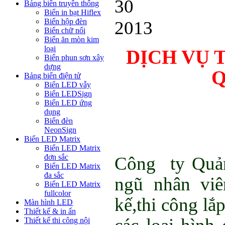
30
Bảng biển truyền thống
Biển in bạt Hiflex
Biển hộp đèn
2013
Biển chữ nổi
Biển ăn mòn kim
loại
DỊCH VỤ 
Biển phun sơn xây
dựng
Q
Bảng biển điện tử
Biển LED vẫy
Biển LEDSign
Biển LED ứng
dụng
Biển đèn
NeonSign
Biển LED Matrix
Biển LED Matrix
đơn sắc
Công ty Qu
Biển LED Matrix
đa sắc
ngũ nhân viê
Biển LED Matrix
fullcolor
kế,thi công lắ
Màn hình LED
Thiết kế & in ấn
Thiết kế thi công nội