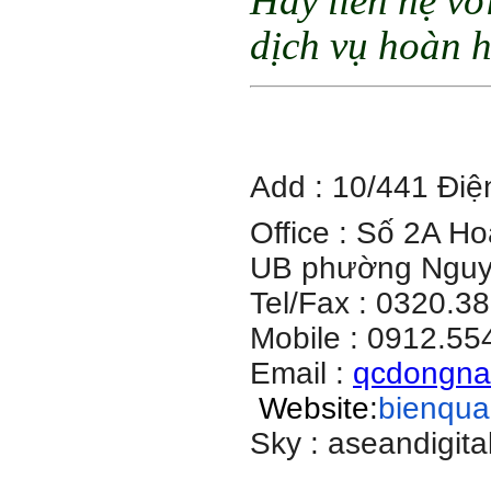
Hãy liên hệ vớ
dịch vụ hoàn 
Add : 10/441 Điệ
Office : Số 2A H
UB phường Nguyễ
Tel/Fax : 0320.3
Mobile : 0912.55
Email :
qcdongn
Website:
bienqu
Sky : aseandigita