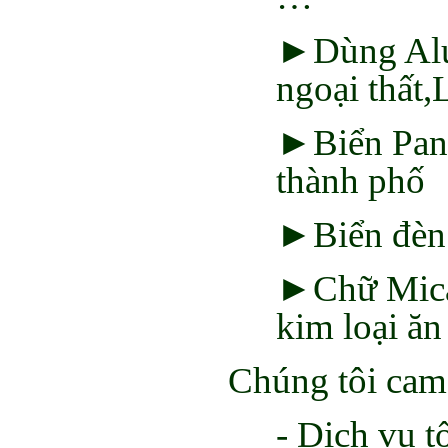
►Dùng Alu 
ngoại thấ
►Biển Panô
thành phố
►Biển đèn 
►Chữ Mica
kim loại ă
Chúng tôi cam
- Dịch vụ t