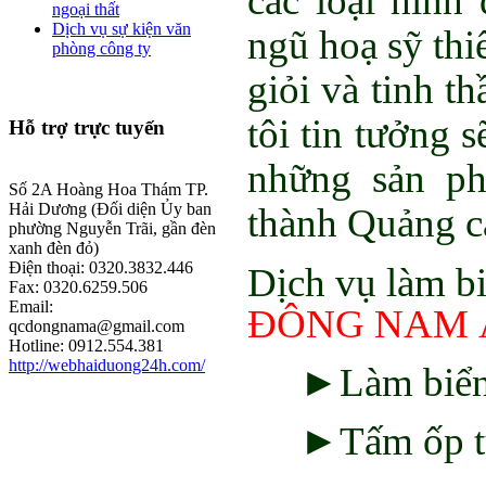
các loại hình
ngoại thất
Dịch vụ sự kiện văn
ngũ hoạ sỹ thi
phòng công ty
giỏi và tinh t
tôi tin tưởng 
Hỗ
trợ trực tuyến
những sản ph
Số 2A Hoàng Hoa Thám TP.
Hải Dương (Đối diện Ủy ban
thành Quảng cá
phường Nguyễn Trãi, gần đèn
xanh đèn đỏ)
Điện thoại: 0320.3832.446
Dịch vụ làm bi
Fax: 0320.6259.506
Email:
ĐÔNG NAM 
qcdongnama@gmail.com
Hotline: 0912.554.381
http://webhaiduong24h.com/
►Làm biển q
►Tấm ốp tư
…